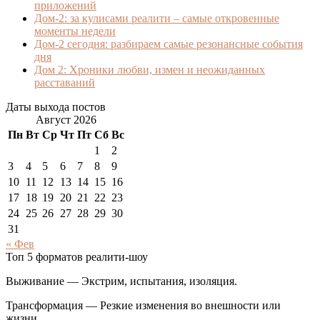
приложений
Дом-2: за кулисами реалити – самые откровенные
моменты недели
Дом-2 сегодня: разбираем самые резонансные события
дня
Дом 2: Хроники любви, измен и неожиданных
расставаний
Даты выхода постов
Август 2026
Пн
Вт
Ср
Чт
Пт
Сб
Вс
1
2
3
4
5
6
7
8
9
10
11
12
13
14
15
16
17
18
19
20
21
22
23
24
25
26
27
28
29
30
31
« Фев
Топ 5 форматов реалити-шоу
Выживание — Экстрим, испытания, изоляция.
Трансформация — Резкие изменения во внешности или
жизни.