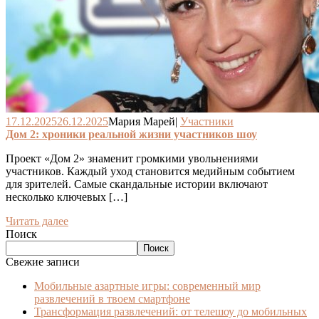
17.12.2025
26.12.2025
Мария Марей
|
Участники
Дом 2: хроники реальной жизни участников шоу
Проект «Дом 2» знаменит громкими увольнениями
участников. Каждый уход становится медийным событием
для зрителей. Самые скандальные истории включают
несколько ключевых […]
Читать далее
Поиск
Поиск
Свежие записи
Мобильные азартные игры: современный мир
развлечений в твоем смартфоне
Трансформация развлечений: от телешоу до мобильных