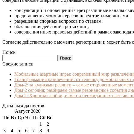
совершать любые операции с данными, включая хранение, пере
консультаций и оповещений через различные каналы связ
представления моих интересов перед третьими лицами;
разрешения спорных вопросов по ставкам;
обжалования действий третьих лиц;
совершения иных правовых действий в рамках законодате
Согласие действительно с момента регистрации и может быть о
Поиск
Поиск
Свежие записи
Мобильные азартные игры: современный мир развлечени
Трансформация развлечений: от телешоу до мобильных 
Дом-2: за кулисами реалити – самые откровенные момен
Дом-2 сегодня: разбираем самые резонансные события дн
Дом 2: Хроники любви, измен и неожиданных расставан
Даты выхода постов
Август 2026
Пн
Вт
Ср
Чт
Пт
Сб
Вс
1
2
3
4
5
6
7
8
9